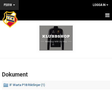
P2018
LOGGA IN
HEM - P2018
NYHETER
KALENDER
MATCHER
TRUPPEN
Dokument
BILDGALLERI
IF Warta P18 Riktlinjer (1)
DOKUMENT
KONTAKT