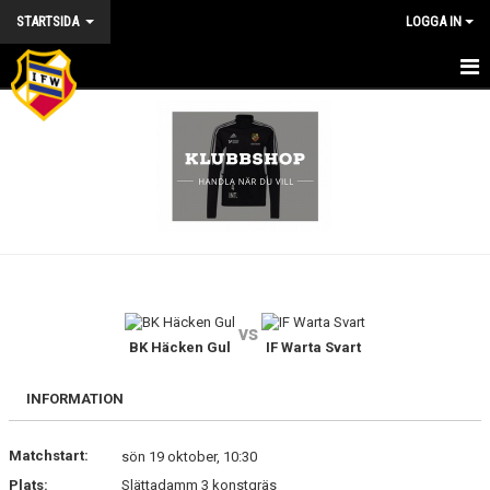
STARTSIDA
LOGGA IN
HEM
NYHETER
KALENDER
VÅRA LAG/TRÄNARE/STYRELSE
MATCHER
vs
KONTAKT
BK Häcken Gul
IF Warta Svart
BILDGALLERI
INFORMATION
DOKUMENT
Matchstart:
sön 19 oktober, 10:30
Plats:
Slättadamm 3 konstgräs
OM KLUBBEN