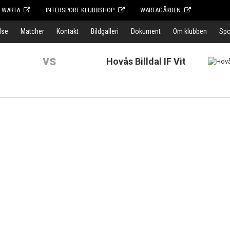
F WARTA
INTERSPORT KLUBBSHOP
WARTAGÅRDEN
lse
Matcher
Kontakt
Bildgalleri
Dokument
Om klubben
Spo
vs
Hovås Billdal IF Vit