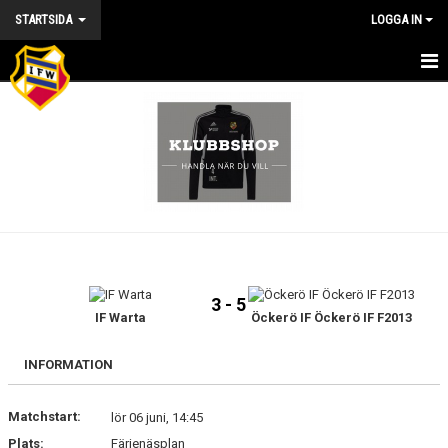
STARTSIDA
LOGGA IN
HEM
NYHETER
KALENDER
VÅRA LAG/TRÄNARE/STYRELSE
MATCHER
3 - 5
KONTAKT
IF Warta
Öckerö IF Öckerö IF F2013
BILDGALLERI
INFORMATION
DOKUMENT
Matchstart:
lör 06 juni, 14:45
Plats:
Färjenäsplan
OM KLUBBEN