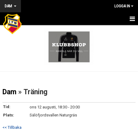
DAM
LOGGA IN
HEM - DAM
NYHETER
KALENDER
MATCHER
TRUPPEN
Dam
» Träning
BILDGALLERI
Tid:
ons 12 augusti, 18:30 - 20:00
KONTAKT
Plats:
Sälöfjordsvallen Naturgräs
<< Tillbaka