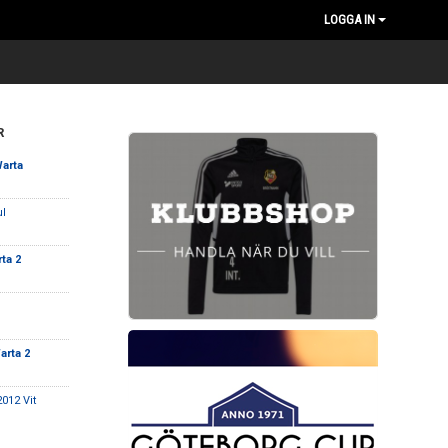
LOGGA IN
R
Warta
l
rta 2
arta 2
012 Vit