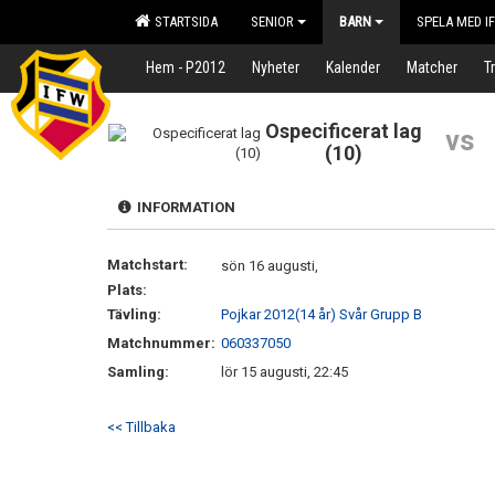
STARTSIDA
SENIOR
BARN
SPELA MED I
Hem - P2012
Nyheter
Kalender
Matcher
T
Ospecificerat lag
vs
(10)
INFORMATION
Matchstart:
sön 16 augusti,
Plats:
Tävling:
Pojkar 2012(14 år) Svår Grupp B
Matchnummer:
060337050
Samling:
lör 15 augusti, 22:45
<< Tillbaka