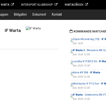
F WARTA
INTERSPORT KLUBBSHOP
WARTAGÅRDEN
ruppen
Bildgalleri
Dokument
Kontakt
IF Warta
KOMMANDE MATCHE
Ospecificerat lag (10) -
IF 
Sön 16/8
IF Warta 2
- Mossens BK Gu
Sön 16/8 12:00
Lundby IF P2012 Vit -
IF Wa
Sön 23/8 15:30
Kärra KIF Blå -
IF Warta
Sön 23/8 16:30
Mölnlycke IF P12 Gul -
IF W
Sön 30/8 12:30
IF Warta
- Götaholms BK P2
Sön 30/8 13:30