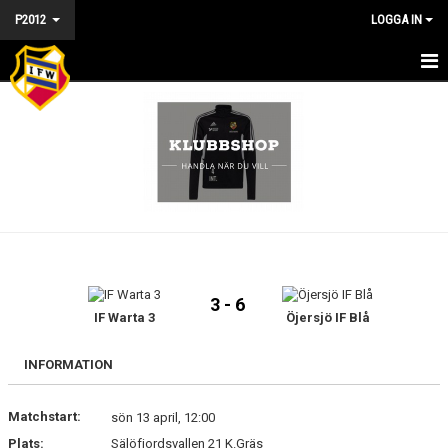
P2012
LOGGA IN
HEM - P2012
NYHETER
KALENDER
MATCHER
TRUPPEN
3 - 6
BILDGALLERI
IF Warta 3
Öjersjö IF Blå
DOKUMENT
INFORMATION
KONTAKT
Matchstart:
sön 13 april, 12:00
Plats:
Sälöfjordsvallen 21 K.Gräs