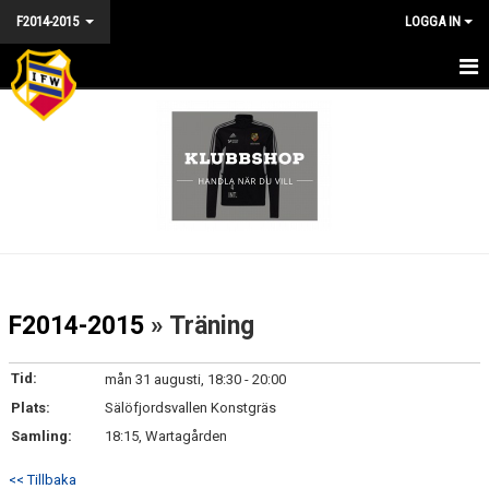
F2014-2015
LOGGA IN
HEM - F2014/15
NYHETER
KALENDER
MATCHER
TRUPPEN
F2014-2015
» Träning
BILDGALLERI
Tid:
mån 31 augusti, 18:30 - 20:00
DOKUMENT
Plats:
Sälöfjordsvallen Konstgräs
Samling:
18:15, Wartagården
KONTAKT
<< Tillbaka