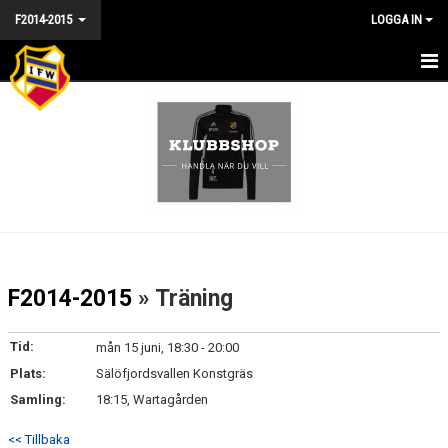
F2014-2015
LOGGA IN
HEM - F2014/15
NYHETER
KALENDER
MATCHER
TRUPPEN
F2014-2015
» Träning
BILDGALLERI
Tid:
mån 15 juni, 18:30 - 20:00
DOKUMENT
Plats:
Sälöfjordsvallen Konstgräs
Samling:
18:15, Wartagården
KONTAKT
<< Tillbaka