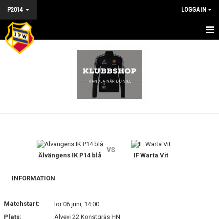
P2014
LOGGA IN
HEM - P2014
NYHETER
KALENDER
MATCHER
TRUPPEN
vs
DOKUMENT
Älvängens IK P14 blå
IF Warta Vit
BILDGALLERI
INFORMATION
KONTAKT
Matchstart:
lör 06 juni, 14:00
Plats:
Älvevi 22 Konstgräs HN