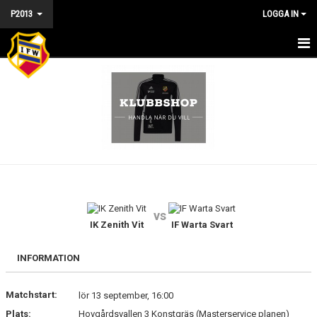
P2013
LOGGA IN
HEM - P2013
NYHETER
KALENDER
MATCHER
TRUPPEN
vs
DOKUMENT
IK Zenith Vit
IF Warta Svart
BILDGALLERI
INFORMATION
KONTAKT
Matchstart:
lör 13 september, 16:00
Plats:
Hovgårdsvallen 3 Konstgräs (Masterservice planen)