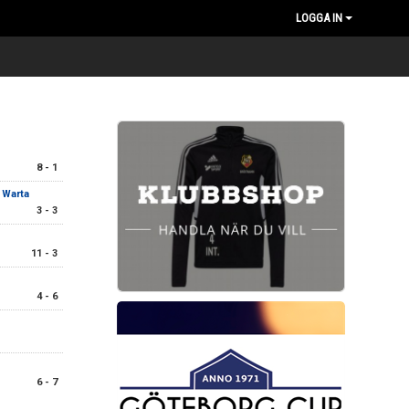
LOGGA IN
8 - 1
F Warta
3 - 3
11 - 3
4 - 6
6 - 7