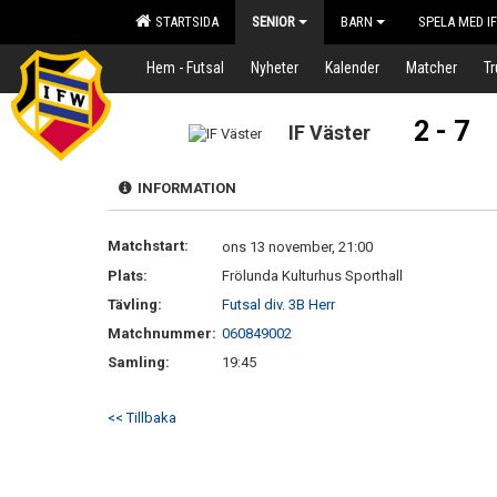
STARTSIDA
SENIOR
BARN
SPELA MED I
Hem - Futsal
Nyheter
Kalender
Matcher
T
2 - 7
IF Väster
INFORMATION
Matchstart:
ons 13 november, 21:00
Plats:
Frölunda Kulturhus Sporthall
Tävling:
Futsal div. 3B Herr
Matchnummer:
060849002
Samling:
19:45
<< Tillbaka