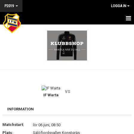
P2019
LOGGA IN
P2019
NYHETER
KALENDER
MATCHER
TRUPPEN
vs
BILDGALLERI
IF Warta
DOKUMENT
INFORMATION
KONTAKT
Matchstart:
lör 06 juni, 08:50
Plats:
Sälöfjordsvallen Konstgräs