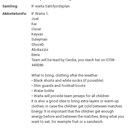
Samling:
IF warta Sälöfjordsplan
Aktivitetsinfo:
IF Warta 1;
Joel
Kai
Oscar
Keyvan
Suleyman
Shuceb
Abdiazziz
Beria
Team will be lead by Cecilia, you reach her on 0738-
449286
What to bring; clothing after the weather.
• Black shorts and white socks (if possible)
• Shin guards and football boots
• Water bottle
• Warta will provide team jerseys for all children
It is also a good idea to bring extra layers or warm-up
clothes, in case the children get cold between matches.
Energy: It is important that the children get enough
energy before and between the matches, Bring what you
want to eat, for example fruit or a sandwich.