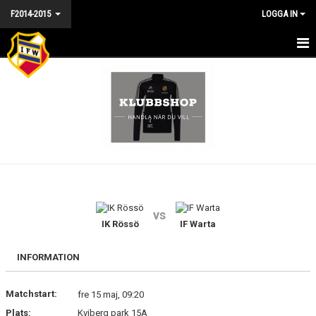
F2014-2015
LOGGA IN
HEM - F2014/15
NYHETER
KALENDER
MATCHER
TRUPPEN
vs
BILDGALLERI
IK Rössö
IF Warta
DOKUMENT
INFORMATION
KONTAKT
Matchstart:
fre 15 maj, 09:20
Plats:
Kviberg park 15A