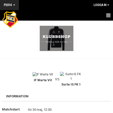
P2014
LOGGA IN
HEM - P2014
NYHETER
KALENDER
MATCHER
TRUPPEN
vs
DOKUMENT
IF Warta Vit
Surte IS FK 1
BILDGALLERI
INFORMATION
KONTAKT
Matchstart:
lör 30 maj, 12:00