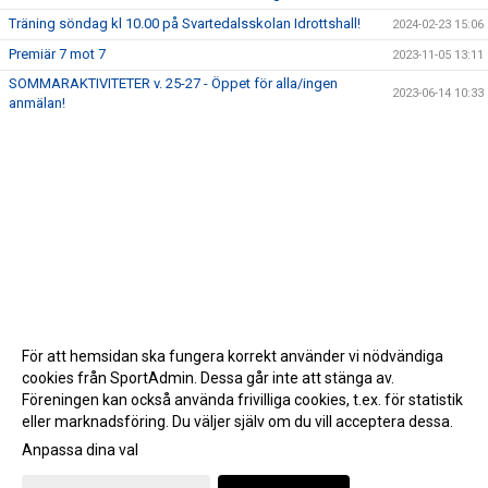
Träning söndag kl 10.00 på Svartedalsskolan Idrottshall!
2024-02-23 15:06
Premiär 7 mot 7
2023-11-05 13:11
SOMMARAKTIVITETER v. 25-27 - Öppet för alla/ingen
2023-06-14 10:33
anmälan!
För att hemsidan ska fungera korrekt använder vi nödvändiga
cookies från SportAdmin. Dessa går inte att stänga av.
Föreningen kan också använda frivilliga cookies, t.ex. för statistik
eller marknadsföring. Du väljer själv om du vill acceptera dessa.
Anpassa dina val
Cookie-inställningar
Gå till Webbversion