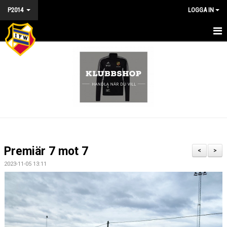
P2014
LOGGA IN
HEM - P2014
NYHETER
KALENDER
MATCHER
TRUPPEN
Premiär 7 mot 7
<
>
DOKUMENT
2023-11-05 13:11
BILDGALLERI
KONTAKT