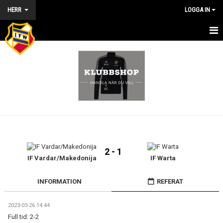
HERR
LOGGA IN
HEM - HERR
NYHETER
KALENDER
MATCHER
TRUPPEN
2 - 1
BILDGALLERI
IF Vardar/Makedonija
IF Warta
KONTAKT
INFORMATION
REFERAT
PROVSPELSANMÄLAN
2023-03-26 14:44
Full tid: 2-2