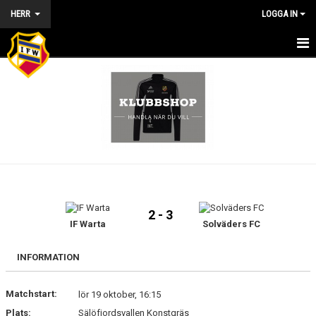
HERR
LOGGA IN
HEM - HERR
NYHETER
KALENDER
MATCHER
TRUPPEN
2 - 3
BILDGALLERI
IF Warta
Solväders FC
KONTAKT
INFORMATION
PROVSPELSANMÄLAN
Matchstart:
lör 19 oktober, 16:15
Plats:
Sälöfjordsvallen Konstgräs