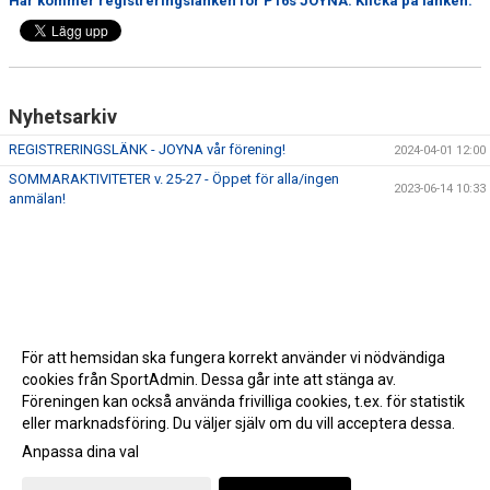
Här kommer registreringslänken för P16s JOYNA. Klicka på länken.
Nyhetsarkiv
REGISTRERINGSLÄNK - JOYNA vår förening!
2024-04-01 12:00
SOMMARAKTIVITETER v. 25-27 - Öppet för alla/ingen
2023-06-14 10:33
anmälan!
För att hemsidan ska fungera korrekt använder vi nödvändiga
cookies från SportAdmin. Dessa går inte att stänga av.
Föreningen kan också använda frivilliga cookies, t.ex. för statistik
eller marknadsföring. Du väljer själv om du vill acceptera dessa.
Anpassa dina val
Cookie-inställningar
Gå till Webbversion