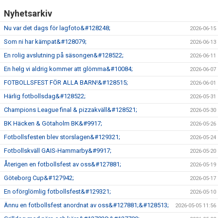
Nyhetsarkiv
Nu var det dags för lagfoto&#128248;
2026-06-15
Som ni har kämpat&#128079;
2026-06-13
En rolig avslutning på säsongen&#128522;
2026-06-11
En helg vi aldrig kommer att glömma&#10084;
2026-06-07
FOTBOLLSFEST FÖR ALLA BARN!&#128515;
2026-06-01
Härlig fotbollsdag&#128522;
2026-05-31
Champions League final & pizzakväll&#128521;
2026-05-30
BK Häcken & Götaholm BK&#9917;
2026-05-26
Fotbollsfesten blev storslagen&#129321;
2026-05-24
Fotbollskväll GAIS-Hammarby&#9917;
2026-05-20
Återigen en fotbollsfest av oss&#127881;
2026-05-19
Göteborg Cup&#127942;
2026-05-17
En oförglömlig fotbollsfest&#129321;
2026-05-10
Ännu en fotbollsfest anordnat av oss&#127881;&#128513;
2026-05-05 11:56