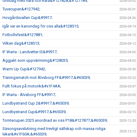
Grilldag med nära och kära&#127828;&#127789;
2026-05-02
Tuvecupen&#127942;
2026-05-01
Hovgårdsvallen Cup&#9917;
2026-04-26
Igår var en kanondag för oss alla&#128515;
2026-04-19
Fotbollsfest&#127881;
2026-04-15
Vilken dag&#128513;
2026-04-12
IF Warta - Landvetter IS&#9917;
2026-04-05
Äggjakt som uppvärmning&#128035;
2026-04-02
Warm Up Cup&#127942;
2026-03-30
Träningsmatch mot Älvsborg FF&#9917;&#65039;
2026-03-22
Fullt fokus på motorik&#x1F4AA;
2026-03-07
IF Warta - Älvsborg FF&#9917;
2026-03-05
Lundbystrand Cup 2&#9917;&#65039;
2026-03-01
Lundbystrand Cup&#9917;&#65039;
2026-02-15
Tomtecupen 2025 anordnad av oss P18&#127877;&#65039;
2025-12-20
Säsongsavslutning med trevligt sällskap och massa roliga
2025-12-12
lekar&#x1F60A;&#65039;