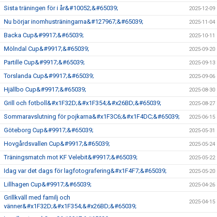
Sista träningen för i år&#10052;&#65039;
2025-12-09
Nu börjar inomhusträningarna&#127967;&#65039;
2025-11-04
Backa Cup&#9917;&#65039;
2025-10-11
Mölndal Cup&#9917;&#65039;
2025-09-20
Partille Cup&#9917;&#65039;
2025-09-13
Torslanda Cup&#9917;&#65039;
2025-09-06
Hjällbo Cup&#9917;&#65039;
2025-08-30
Grill och fotboll&#x1F32D;&#x1F354;&#x26BD;&#65039;
2025-08-27
Sommaravslutning för pojkarna&#x1F3C6;&#x1F4DC;&#65039;
2025-06-15
Göteborg Cup&#9917;&#65039;
2025-05-31
Hovgårdsvallen Cup&#9917;&#65039;
2025-05-24
Träningsmatch mot KF Velebit&#9917;&#65039;
2025-05-22
Idag var det dags för lagfotografering&#x1F4F7;&#65039;
2025-05-20
Lillhagen Cup&#9917;&#65039;
2025-04-26
Grillkväll med familj och
2025-04-15
vänner&#x1F32D;&#x1F354;&#x26BD;&#65039;