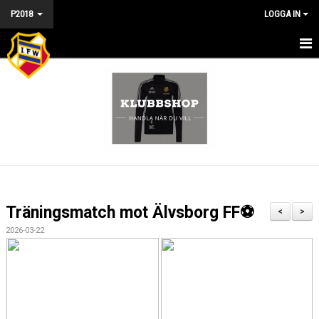
P2018
LOGGA IN
HEM - P2018
NYHETER
KALENDER
MATCHER
TRUPPEN
Träningsmatch mot Älvsborg FF⚽️
<
>
BILDGALLERI
2026-03-22
DOKUMENT
KONTAKT