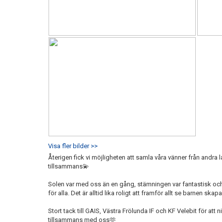
Visa fler bilder >>
Återigen fick vi möjligheten att samla våra vänner från andr
tillsammans💫
Solen var med oss än en gång, stämningen var fantastisk och 
för alla. Det är alltid lika roligt att framför allt se barnen sk
Stort tack till GAIS, Västra Frölunda IF och KF Velebit för at
tillsammans med oss🫶