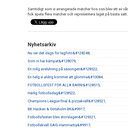
Samtidigt som vi arrangerade matcher hos oss blev ett av vår
fick spela flera matcher och representera laget på bästa sätt
Nyhetsarkiv
Nu var det dags för lagfoto&#128248;
Som ni har kämpat&#128079;
En rolig avslutning på säsongen&#128522;
En helg vi aldrig kommer att glömma&#10084;
FOTBOLLSFEST FÖR ALLA BARN!&#128515;
Härlig fotbollsdag&#128522;
Champions League final & pizzakväll&#128521;
BK Häcken & Götaholm BK&#9917;
Fotbollsfesten blev storslagen&#129321;
Fotbollskväll GAIS-Hammarby&#9917;