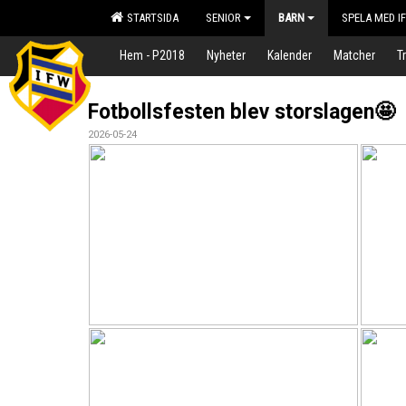
STARTSIDA
SENIOR
BARN
SPELA MED I
Hem - P2018
Nyheter
Kalender
Matcher
T
Fotbollsfesten blev storslagen🤩
2026-05-24