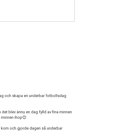
a lag och skapa en underbar fotbollsdag
det blev ännu en dag fylld av fina minnen
apa minnen ihop😊
t ni kom och gjorde dagen så underbar