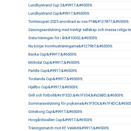
Lundbystrand Cup 2&#9917;&#65039;
Lundbystrand Cup&#9917;&#65039;
Tomtecupen 2025 anordnad av oss P18&#127877;&#65039;
Säsongsavslutning med trevligt sällskap och massa roliga 
Sista träningen för i år&#10052;&#65039;
Nu börjar inomhusträningarna&#127967;&#65039;
Backa Cup&#9917;&#65039;
Mölndal Cup&#9917;&#65039;
Partille Cup&#9917;&#65039;
Torslanda Cup&#9917;&#65039;
Hjällbo Cup&#9917;&#65039;
Grill och fotboll&#x1F32D;&#x1F354;&#x26BD;&#65039;
Sommaravslutning för pojkarna&#x1F3C6;&#x1F4DC;&#6503
Göteborg Cup&#9917;&#65039;
Hovgårdsvallen Cup&#9917;&#65039;
Träningsmatch mot KF Velebit&#9917;&#65039;