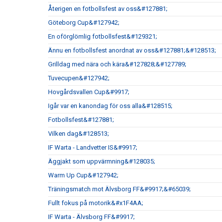
Återigen en fotbollsfest av oss&#127881;
Göteborg Cup&#127942;
En oförglömlig fotbollsfest&#129321;
Ännu en fotbollsfest anordnat av oss&#127881;&#128513;
Grilldag med nära och kära&#127828;&#127789;
Tuvecupen&#127942;
Hovgårdsvallen Cup&#9917;
Igår var en kanondag för oss alla&#128515;
Fotbollsfest&#127881;
Vilken dag&#128513;
IF Warta - Landvetter IS&#9917;
Äggjakt som uppvärmning&#128035;
Warm Up Cup&#127942;
Träningsmatch mot Älvsborg FF&#9917;&#65039;
Fullt fokus på motorik&#x1F4AA;
IF Warta - Älvsborg FF&#9917;