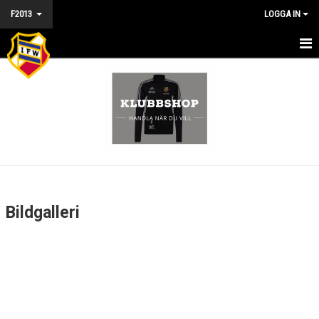
F2013
LOGGA IN
HEM - F2013
NYHETER
KALENDER
MATCHER
TRUPPEN
Bildgalleri
BILDGALLERI
DOKUMENT
KONTAKT