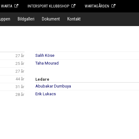
F WARTA
INTERSPORT KLUBBSHOP
WARTAGÅRDEN
ruppen
Bildgalleri
Dokument
Kontakt
Salih Köse
27 år
Taha Mourad
25 år
27 år
44 år
Ledare
Abubakar Dumbuya
31 år
Erik Lukacs
28 år