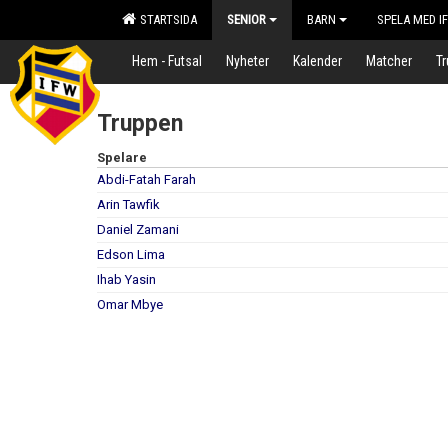
STARTSIDA
SENIOR
BARN
SPELA MED I
Hem - Futsal
Nyheter
Kalender
Matcher
T
Truppen
Spelare
Abdi-Fatah Farah
Arin Tawfik
Daniel Zamani
Edson Lima
Ihab Yasin
Omar Mbye