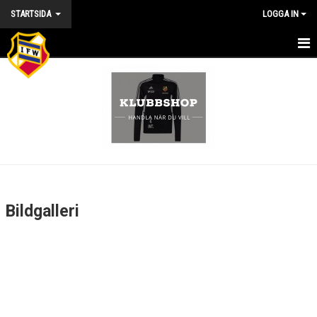
STARTSIDA
LOGGA IN
HEM
NYHETER
KALENDER
VÅRA LAG/TRÄNARE/STYRELSE
MATCHER
Bildgalleri
KONTAKT
BILDGALLERI
DOKUMENT
OM KLUBBEN