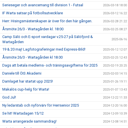
Serieseger och avancemang till division 1 - Futsal
2026-03-18 18:00
IF Warta satsar på fotbollsutvecklare
2026-03-12 16:22
Herr: Hisingsmästerskapen är över för den här gången.
2026-02-28 21:22
Årsmöte 26/3 - Wartagården kl. 18:00
2026-02-25 08:27
Camp Sälö och E-sport vardagar v.25-27 på Sälöfjord &
2025-06-16
Wartagården
19 & 20 maj! Lagfotograferingar med Express-Bild!
2025-05-12 12:07
Årsmöte 26/3 - Wartagården kl 18.00
2025-02-25 12:43
Dags att betala medlems- och träningsavgifterna för 2025
2025-02-19 20:25
Daniele till ÖIS Akademi
2025-02-03 14:15
Damlaget har startat upp 2025!
2025-01-26 19:11
Makalös cup-helg för Warta!
2025-01-07 13:43
God Jul!
2024-12-22 11:33
Ny ledarstab och nyförvärv för Herrsenior 2025
2024-12-20 16:00
Se hit! Wartadagen 15/12
2024-12-09 10:39
Warta arrangerade sammandrag!
2024-12-08 14:51