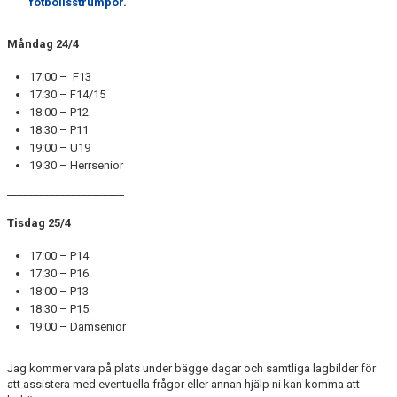
fotbollsstrumpor
.
Måndag 24/4
17:00 – F13
17:30 – F14/15
18:00 – P12
18:30 – P11
19:00 – U19
19:30 – Herrsenior
______________________
Tisdag 25/4
17:00 – P14
17:30 – P16
18:00 – P13
18:30 – P15
19:00 – Damsenior
Jag kommer vara på plats under bägge dagar och samtliga lagbilder för
att assistera med eventuella frågor eller annan hjälp ni kan komma att