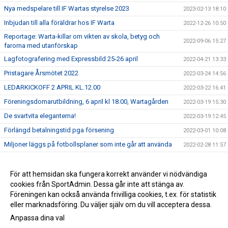
Nya medspelare till IF Wartas styrelse 2023
2023-02-13 18:10
Inbjudan till alla föräldrar hos IF Warta
2022-12-26 10:50
Reportage: Warta-killar om vikten av skola, betyg och
2022-09-06 15:27
farorna med utanförskap
Lagfotografering med Expressbild 25-26 april
2022-04-21 13:33
Pristagare Årsmötet 2022
2022-03-24 14:56
LEDARKICKOFF 2 APRIL KL.12.00
2022-03-22 16:41
Föreningsdomarutbildning, 6 april kl 18.00, Wartagården
2022-03-19 15:30
De svartvita eleganterna!
2022-03-19 12:45
Förlängd betalningstid pga försening
2022-03-01 10:08
Miljoner läggs på fotbollsplaner som inte går att använda
2022-02-28 11:57
Du kan nu delbetala din medlems- och träningsavgift :)
2022-02-25 12:20
Årsmöte 23/3 - Wartagården kl 19.00
För att hemsidan ska fungera korrekt använder vi nödvändiga
2022-02-22 14:05
cookies från SportAdmin. Dessa går inte att stänga av.
Dags att ladda ner SportAdmin MedlemsApp
2022-02-13 17:32
Föreningen kan också använda frivilliga cookies, t.ex. för statistik
eller marknadsföring. Du väljer själv om du vill acceptera dessa.
Anpassa dina val