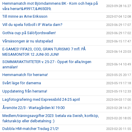
Hemmamatch mot Björndammens BK - Kom och heja på
2023-09-28 16:27
våra herrar!&#9917;&#65039;
Till minne av Arne Eriksson
2023-07-04 12:08
Vill du spela fotboll i IF Warta dam?
2023-06-29 17:07
Gothia cup på Sälöfjordsvallen!
2023-06-29 17:02
Vårsäsongen är nu slutspelad
2023-06-15 17:47
E-GAMES! FIFA23, COD, GRAN TURISMO 7 mfl. PÅ
2023-06-14 23:03
MEGAMONITOR 12 JUNI-30 JUNI!
SOMMARAKTIVITETER v. 25-27 - Öppet för alla/ingen
2023-06-14 10:49
anmälan!
Hemmamatch för herrarna!
2023-05-25 20:17
Svårt läge för damerna
2023-05-19 17:18
Uppdatering från herrarna!
2023-05-19 12:33
Lagfotografering med Expressbild 24-25 april
2023-04-03 17:00
Årsmöte 22/3 - Wartagården kl 19.00
2023-02-28 14:21
Medlem/träningsavgifter 2023: betala via Swish, kortköp,
2023-02-20 18:05
fakturaköp eller delbetalning :)
Dubbla HM-matcher Tisdag 21/2!
2023-02-20 11:55