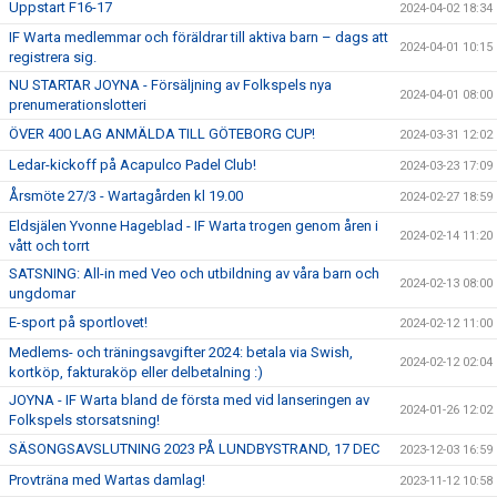
Uppstart F16-17
2024-04-02 18:34
IF Warta medlemmar och föräldrar till aktiva barn – dags att
2024-04-01 10:15
registrera sig.
NU STARTAR JOYNA - Försäljning av Folkspels nya
2024-04-01 08:00
prenumerationslotteri
ÖVER 400 LAG ANMÄLDA TILL GÖTEBORG CUP!
2024-03-31 12:02
Ledar-kickoff på Acapulco Padel Club!
2024-03-23 17:09
Årsmöte 27/3 - Wartagården kl 19.00
2024-02-27 18:59
Eldsjälen Yvonne Hageblad - IF Warta trogen genom åren i
2024-02-14 11:20
vått och torrt
SATSNING: All-in med Veo och utbildning av våra barn och
2024-02-13 08:00
ungdomar
E-sport på sportlovet!
2024-02-12 11:00
Medlems- och träningsavgifter 2024: betala via Swish,
2024-02-12 02:04
kortköp, fakturaköp eller delbetalning :)
JOYNA - IF Warta bland de första med vid lanseringen av
2024-01-26 12:02
Folkspels storsatsning!
SÄSONGSAVSLUTNING 2023 PÅ LUNDBYSTRAND, 17 DEC
2023-12-03 16:59
Provträna med Wartas damlag!
2023-11-12 10:58