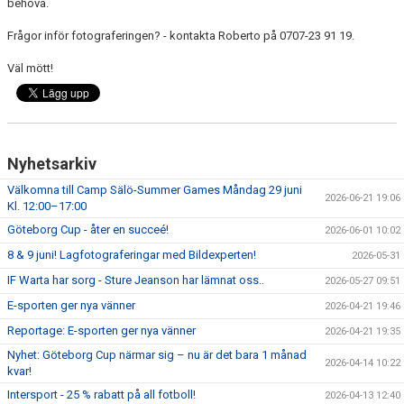
behöva.
Frågor inför fotograferingen? - kontakta Roberto på 0707-23 91 19.
Väl mött!
Nyhetsarkiv
Välkomna till Camp Sälö-Summer Games Måndag 29 juni
2026-06-21 19:06
Kl. 12:00–17:00
Göteborg Cup - åter en succeé!
2026-06-01 10:02
8 & 9 juni! Lagfotograferingar med Bildexperten!
2026-05-31
IF Warta har sorg - Sture Jeanson har lämnat oss..
2026-05-27 09:51
E-sporten ger nya vänner
2026-04-21 19:46
Reportage: E-sporten ger nya vänner
2026-04-21 19:35
Nyhet: Göteborg Cup närmar sig – nu är det bara 1 månad
2026-04-14 10:22
kvar!
Intersport - 25 % rabatt på all fotboll!
2026-04-13 12:40