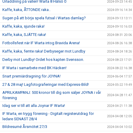
Urladdning på vallen! Warta 8 Hälsö 0
2024-09-23 14:45
Kaffe, kaka, ÅTTONDE raka..
2024-09-16 14:34
Sugen på att börja spela futsal i Wartas damlag?
2024-09-13 13:11
Kaffe, kaka, sjunde raka!
2024-09-10 16:03
Kaffe, kaka, SJÄTTE raka!
2024-08-31 20:06
Fotbollsfest när IF Warta intog Bravida Arena!
2024-08-26 16:38
Kaffe, kaka, femte raka! Derbyseger mot Lundby
2024-08-24 18:26
Derby mot Lundby! Ordet hos kapten Svensson.
2024-08-23 17:01
IF Warta i samarbete med BK Häcken!
2024-08-22 16:38
Snart premiärdragning för JOYNA!
2024-06-04 17:57
27 & 28 maj! Lagfotograferingar med Express-Bild!
2024-05-22 19:49
APRILKAMPANJ: 500 kronor till dig som säljer JOYNA i vår
2024-04-28 11:47
förening
Idag ser vi till att alla Joynar IF Warta!
2024-04-21 11:38
IF Warta, en trygg förening - Digitalt registerutdrag för
2024-04-08 12:05
ledare SENAST 28/4
Bildresumé Årsmötet 27/3
2024-04-04 10:02