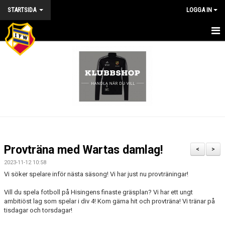
STARTSIDA
LOGGA IN
HEM
NYHETER
KALENDER
VÅRA LAG/TRÄNARE/STYRELSE
MATCHER
Provträna med Wartas damlag!
<
>
KONTAKT
2023-11-12 10:58
Vi söker spelare inför nästa säsong! Vi har just nu provträningar!
BILDGALLERI
Vill du spela fotboll på Hisingens finaste gräsplan? Vi har ett ungt
ambitiöst lag som spelar i div 4! Kom gärna hit och provträna! Vi tränar på
DOKUMENT
tisdagar och torsdagar!
OM KLUBBEN