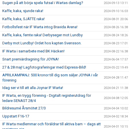
Sugen på att börja spela futsal i Wartas damlag?
2024-09-13 13:11
Kaffe, kaka, sjunde raka!
2024-09-10 16:03
Kaffe, kaka, SJÄTTE raka!
2024-08-31 20:06
Fotbollsfest när IF Warta intog Bravida Arena!
2024-08-26 16:38
Kaffe, kaka, femte raka! Derbyseger mot Lundby
2024-08-24 18:26
Derby mot Lundby! Ordet hos kapten Svensson.
2024-08-23 17:01
IF Warta i samarbete med BK Häcken!
2024-08-22 16:38
Snart premiärdragning för JOYNA!
2024-06-04 17:57
27 & 28 maj! Lagfotograferingar med Express-Bild!
2024-05-22 19:49
APRILKAMPANJ: 500 kronor till dig som säljer JOYNA i vår
2024-04-28 11:47
förening
Idag ser vi till att alla Joynar IF Warta!
2024-04-21 11:38
IF Warta, en trygg förening - Digitalt registerutdrag för
2024-04-08 12:05
ledare SENAST 28/4
Bildresumé Årsmötet 27/3
2024-04-04 10:02
Uppstart F16-17
2024-04-02 18:34
IF Warta medlemmar och föräldrar till aktiva barn – dags att
2024-04-01 10:15