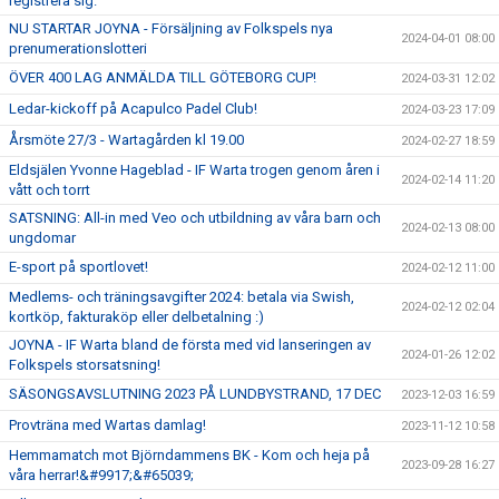
registrera sig.
NU STARTAR JOYNA - Försäljning av Folkspels nya
2024-04-01 08:00
prenumerationslotteri
ÖVER 400 LAG ANMÄLDA TILL GÖTEBORG CUP!
2024-03-31 12:02
Ledar-kickoff på Acapulco Padel Club!
2024-03-23 17:09
Årsmöte 27/3 - Wartagården kl 19.00
2024-02-27 18:59
Eldsjälen Yvonne Hageblad - IF Warta trogen genom åren i
2024-02-14 11:20
vått och torrt
SATSNING: All-in med Veo och utbildning av våra barn och
2024-02-13 08:00
ungdomar
E-sport på sportlovet!
2024-02-12 11:00
Medlems- och träningsavgifter 2024: betala via Swish,
2024-02-12 02:04
kortköp, fakturaköp eller delbetalning :)
JOYNA - IF Warta bland de första med vid lanseringen av
2024-01-26 12:02
Folkspels storsatsning!
SÄSONGSAVSLUTNING 2023 PÅ LUNDBYSTRAND, 17 DEC
2023-12-03 16:59
Provträna med Wartas damlag!
2023-11-12 10:58
Hemmamatch mot Björndammens BK - Kom och heja på
2023-09-28 16:27
våra herrar!&#9917;&#65039;