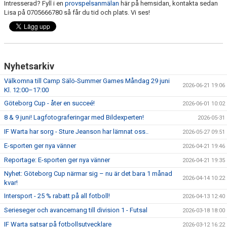
Intresserad? Fyll i en
provspelsanmälan
här på hemsidan, kontakta sedan
Lisa på 0705666780 så får du tid och plats. Vi ses!
SPORTADMIN SUPPORT
Nyhetsarkiv
Välkomna till Camp Sälö-Summer Games Måndag 29 juni
2026-06-21 19:06
Kl. 12:00–17:00
Göteborg Cup - åter en succeé!
2026-06-01 10:02
8 & 9 juni! Lagfotograferingar med Bildexperten!
2026-05-31
IF Warta har sorg - Sture Jeanson har lämnat oss..
2026-05-27 09:51
E-sporten ger nya vänner
2026-04-21 19:46
Reportage: E-sporten ger nya vänner
2026-04-21 19:35
Nyhet: Göteborg Cup närmar sig – nu är det bara 1 månad
2026-04-14 10:22
kvar!
Intersport - 25 % rabatt på all fotboll!
2026-04-13 12:40
Serieseger och avancemang till division 1 - Futsal
2026-03-18 18:00
IF Warta satsar på fotbollsutvecklare
2026-03-12 16:22