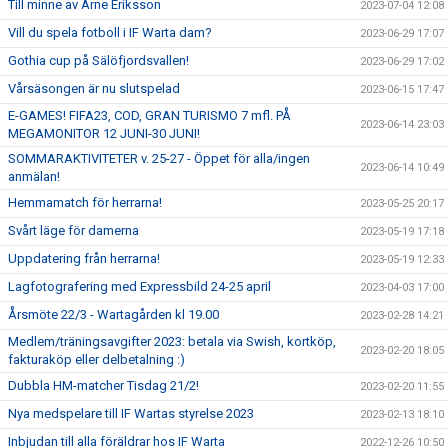
Till minne av Arne Eriksson
2023-07-04 12:08
Vill du spela fotboll i IF Warta dam?
2023-06-29 17:07
Gothia cup på Sälöfjordsvallen!
2023-06-29 17:02
Vårsäsongen är nu slutspelad
2023-06-15 17:47
E-GAMES! FIFA23, COD, GRAN TURISMO 7 mfl. PÅ
2023-06-14 23:03
MEGAMONITOR 12 JUNI-30 JUNI!
SOMMARAKTIVITETER v. 25-27 - Öppet för alla/ingen
2023-06-14 10:49
anmälan!
Hemmamatch för herrarna!
2023-05-25 20:17
Svårt läge för damerna
2023-05-19 17:18
Uppdatering från herrarna!
2023-05-19 12:33
Lagfotografering med Expressbild 24-25 april
2023-04-03 17:00
Årsmöte 22/3 - Wartagården kl 19.00
2023-02-28 14:21
Medlem/träningsavgifter 2023: betala via Swish, kortköp,
2023-02-20 18:05
fakturaköp eller delbetalning :)
Dubbla HM-matcher Tisdag 21/2!
2023-02-20 11:55
Nya medspelare till IF Wartas styrelse 2023
2023-02-13 18:10
Inbjudan till alla föräldrar hos IF Warta
2022-12-26 10:50