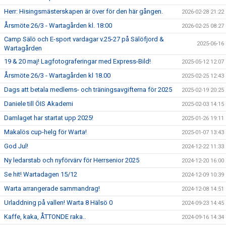
Herr: Hisingsmästerskapen är över för den här gången.
2026-02-28 21:22
Årsmöte 26/3 - Wartagården kl. 18:00
2026-02-25 08:27
Camp Sälö och E-sport vardagar v.25-27 på Sälöfjord &
2025-06-16
Wartagården
19 & 20 maj! Lagfotograferingar med Express-Bild!
2025-05-12 12:07
Årsmöte 26/3 - Wartagården kl 18.00
2025-02-25 12:43
Dags att betala medlems- och träningsavgifterna för 2025
2025-02-19 20:25
Daniele till ÖIS Akademi
2025-02-03 14:15
Damlaget har startat upp 2025!
2025-01-26 19:11
Makalös cup-helg för Warta!
2025-01-07 13:43
God Jul!
2024-12-22 11:33
Ny ledarstab och nyförvärv för Herrsenior 2025
2024-12-20 16:00
Se hit! Wartadagen 15/12
2024-12-09 10:39
Warta arrangerade sammandrag!
2024-12-08 14:51
Urladdning på vallen! Warta 8 Hälsö 0
2024-09-23 14:45
Kaffe, kaka, ÅTTONDE raka..
2024-09-16 14:34