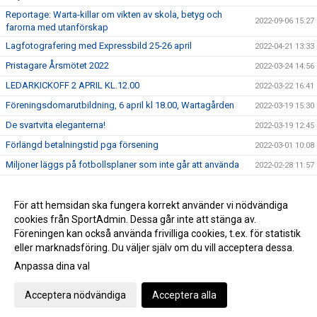
Reportage: Warta-killar om vikten av skola, betyg och
2022-09-06 15:27
farorna med utanförskap
Lagfotografering med Expressbild 25-26 april
2022-04-21 13:33
Pristagare Årsmötet 2022
2022-03-24 14:56
LEDARKICKOFF 2 APRIL KL.12.00
2022-03-22 16:41
Föreningsdomarutbildning, 6 april kl 18.00, Wartagården
2022-03-19 15:30
De svartvita eleganterna!
2022-03-19 12:45
Förlängd betalningstid pga försening
2022-03-01 10:08
Miljoner läggs på fotbollsplaner som inte går att använda
2022-02-28 11:57
Du kan nu delbetala din medlems- och träningsavgift :)
2022-02-25 12:20
Årsmöte 23/3 - Wartagården kl 19.00
För att hemsidan ska fungera korrekt använder vi nödvändiga
2022-02-22 14:05
cookies från SportAdmin. Dessa går inte att stänga av.
Dags att ladda ner SportAdmin MedlemsApp
2022-02-13 17:32
Föreningen kan också använda frivilliga cookies, t.ex. för statistik
eller marknadsföring. Du väljer själv om du vill acceptera dessa.
Anpassa dina val
Cookie-inställningar
Gå till Webbversion
Acceptera nödvändiga
Acceptera alla