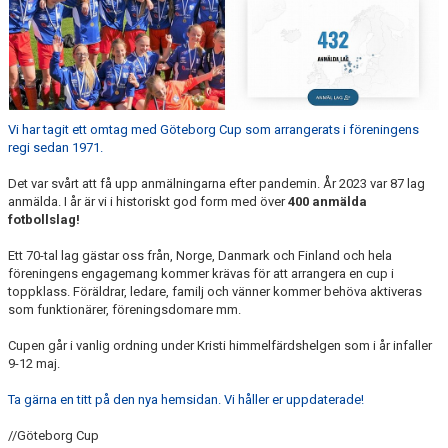
SPORTADMIN SUPPORT
Vi har tagit ett omtag med Göteborg Cup som arrangerats i föreningens
regi sedan 1971.
Det var svårt att få upp anmälningarna efter pandemin. År 2023 var 87 lag
anmälda. I år är vi i historiskt god form med över
400 anmälda
fotbollslag!
Ett 70-tal lag gästar oss från, Norge, Danmark och Finland och hela
föreningens engagemang kommer krävas för att arrangera en cup i
toppklass. Föräldrar, ledare, familj och vänner kommer behöva aktiveras
som funktionärer, föreningsdomare mm.
Cupen går i vanlig ordning under Kristi himmelfärdshelgen som i år infaller
9-12 maj.
Ta gärna en titt på den nya hemsidan. Vi håller er uppdaterade!
//Göteborg Cup