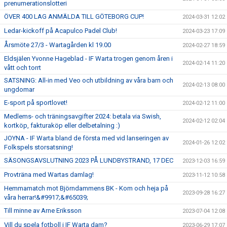
prenumerationslotteri
ÖVER 400 LAG ANMÄLDA TILL GÖTEBORG CUP!
2024-03-31 12:02
Ledar-kickoff på Acapulco Padel Club!
2024-03-23 17:09
Årsmöte 27/3 - Wartagården kl 19.00
2024-02-27 18:59
Eldsjälen Yvonne Hageblad - IF Warta trogen genom åren i
2024-02-14 11:20
vått och torrt
SATSNING: All-in med Veo och utbildning av våra barn och
2024-02-13 08:00
ungdomar
E-sport på sportlovet!
2024-02-12 11:00
Medlems- och träningsavgifter 2024: betala via Swish,
2024-02-12 02:04
kortköp, fakturaköp eller delbetalning :)
JOYNA - IF Warta bland de första med vid lanseringen av
2024-01-26 12:02
Folkspels storsatsning!
SÄSONGSAVSLUTNING 2023 PÅ LUNDBYSTRAND, 17 DEC
2023-12-03 16:59
Provträna med Wartas damlag!
2023-11-12 10:58
Hemmamatch mot Björndammens BK - Kom och heja på
2023-09-28 16:27
våra herrar!&#9917;&#65039;
Till minne av Arne Eriksson
2023-07-04 12:08
Vill du spela fotboll i IF Warta dam?
2023-06-29 17:07