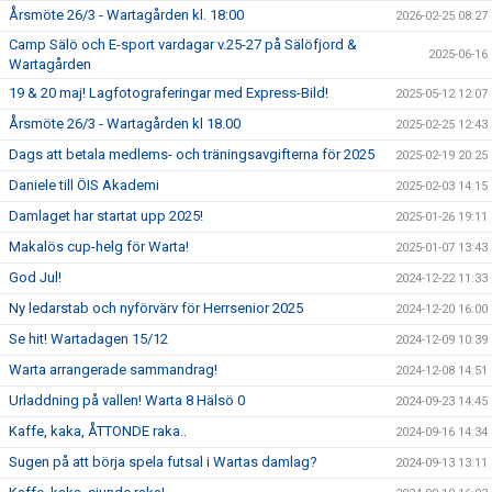
Årsmöte 26/3 - Wartagården kl. 18:00
2026-02-25 08:27
Camp Sälö och E-sport vardagar v.25-27 på Sälöfjord &
2025-06-16
Wartagården
19 & 20 maj! Lagfotograferingar med Express-Bild!
2025-05-12 12:07
Årsmöte 26/3 - Wartagården kl 18.00
2025-02-25 12:43
Dags att betala medlems- och träningsavgifterna för 2025
2025-02-19 20:25
Daniele till ÖIS Akademi
2025-02-03 14:15
Damlaget har startat upp 2025!
2025-01-26 19:11
Makalös cup-helg för Warta!
2025-01-07 13:43
God Jul!
2024-12-22 11:33
Ny ledarstab och nyförvärv för Herrsenior 2025
2024-12-20 16:00
Se hit! Wartadagen 15/12
2024-12-09 10:39
Warta arrangerade sammandrag!
2024-12-08 14:51
Urladdning på vallen! Warta 8 Hälsö 0
2024-09-23 14:45
Kaffe, kaka, ÅTTONDE raka..
2024-09-16 14:34
Sugen på att börja spela futsal i Wartas damlag?
2024-09-13 13:11