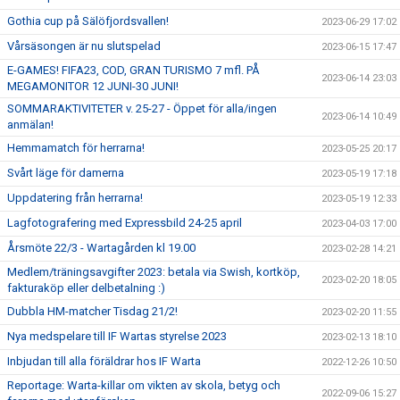
Gothia cup på Sälöfjordsvallen!
2023-06-29 17:02
Vårsäsongen är nu slutspelad
2023-06-15 17:47
E-GAMES! FIFA23, COD, GRAN TURISMO 7 mfl. PÅ
2023-06-14 23:03
MEGAMONITOR 12 JUNI-30 JUNI!
SOMMARAKTIVITETER v. 25-27 - Öppet för alla/ingen
2023-06-14 10:49
anmälan!
Hemmamatch för herrarna!
2023-05-25 20:17
Svårt läge för damerna
2023-05-19 17:18
Uppdatering från herrarna!
2023-05-19 12:33
Lagfotografering med Expressbild 24-25 april
2023-04-03 17:00
Årsmöte 22/3 - Wartagården kl 19.00
2023-02-28 14:21
Medlem/träningsavgifter 2023: betala via Swish, kortköp,
2023-02-20 18:05
fakturaköp eller delbetalning :)
Dubbla HM-matcher Tisdag 21/2!
2023-02-20 11:55
Nya medspelare till IF Wartas styrelse 2023
2023-02-13 18:10
Inbjudan till alla föräldrar hos IF Warta
2022-12-26 10:50
Reportage: Warta-killar om vikten av skola, betyg och
2022-09-06 15:27