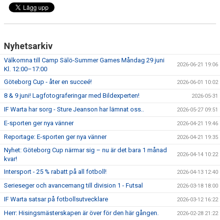
Nyhetsarkiv
Välkomna till Camp Sälö-Summer Games Måndag 29 juni
2026-06-21 19:06
Kl. 12:00–17:00
Göteborg Cup - åter en succeé!
2026-06-01 10:02
8 & 9 juni! Lagfotograferingar med Bildexperten!
2026-05-31
IF Warta har sorg - Sture Jeanson har lämnat oss..
2026-05-27 09:51
E-sporten ger nya vänner
2026-04-21 19:46
Reportage: E-sporten ger nya vänner
2026-04-21 19:35
Nyhet: Göteborg Cup närmar sig – nu är det bara 1 månad
2026-04-14 10:22
kvar!
Intersport - 25 % rabatt på all fotboll!
2026-04-13 12:40
Serieseger och avancemang till division 1 - Futsal
2026-03-18 18:00
IF Warta satsar på fotbollsutvecklare
2026-03-12 16:22
Herr: Hisingsmästerskapen är över för den här gången.
2026-02-28 21:22