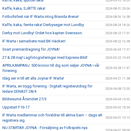
Kaffe, kaka, sjunde raka!
2024-09-10 16:03
Kaffe, kaka, SJÄTTE raka!
2024-08-31 20:06
Fotbollsfest när IF Warta intog Bravida Arena!
2024-08-26 16:38
Kaffe, kaka, femte raka! Derbyseger mot Lundby
2024-08-24 18:26
Derby mot Lundby! Ordet hos kapten Svensson.
2024-08-23 17:01
IF Warta i samarbete med BK Häcken!
2024-08-22 16:38
Snart premiärdragning för JOYNA!
2024-06-04 17:57
27 & 28 maj! Lagfotograferingar med Express-Bild!
2024-05-22 19:49
APRILKAMPANJ: 500 kronor till dig som säljer JOYNA i vår
2024-04-28 11:47
förening
Idag ser vi till att alla Joynar IF Warta!
2024-04-21 11:38
IF Warta, en trygg förening - Digitalt registerutdrag för
2024-04-08 12:05
ledare SENAST 28/4
Bildresumé Årsmötet 27/3
2024-04-04 10:02
Uppstart F16-17
2024-04-02 18:34
IF Warta medlemmar och föräldrar till aktiva barn – dags att
2024-04-01 10:15
registrera sig.
NU STARTAR JOYNA - Försäljning av Folkspels nya
2024-04-01 08:00