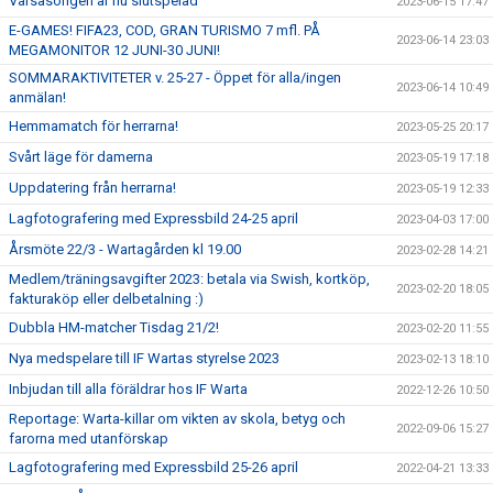
Vårsäsongen är nu slutspelad
2023-06-15 17:47
E-GAMES! FIFA23, COD, GRAN TURISMO 7 mfl. PÅ
2023-06-14 23:03
MEGAMONITOR 12 JUNI-30 JUNI!
SOMMARAKTIVITETER v. 25-27 - Öppet för alla/ingen
2023-06-14 10:49
anmälan!
Hemmamatch för herrarna!
2023-05-25 20:17
Svårt läge för damerna
2023-05-19 17:18
Uppdatering från herrarna!
2023-05-19 12:33
Lagfotografering med Expressbild 24-25 april
2023-04-03 17:00
Årsmöte 22/3 - Wartagården kl 19.00
2023-02-28 14:21
Medlem/träningsavgifter 2023: betala via Swish, kortköp,
2023-02-20 18:05
fakturaköp eller delbetalning :)
Dubbla HM-matcher Tisdag 21/2!
2023-02-20 11:55
Nya medspelare till IF Wartas styrelse 2023
2023-02-13 18:10
Inbjudan till alla föräldrar hos IF Warta
2022-12-26 10:50
Reportage: Warta-killar om vikten av skola, betyg och
2022-09-06 15:27
farorna med utanförskap
Lagfotografering med Expressbild 25-26 april
2022-04-21 13:33