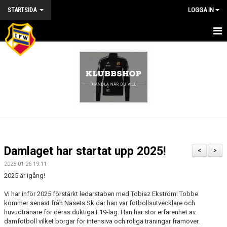
STARTSIDA
LOGGA IN
HEM
NYHETER
KALENDER
VÅRA LAG/TRÄNARE/STYRELSE
MATCHER
Damlaget har startat upp 2025!
<
>
KONTAKT
2025-01-26 19:11
2025 är igång!
BILDGALLERI
Vi har inför 2025 förstärkt ledarstaben med Tobiaz Ekström! Tobbe
kommer senast från Näsets Sk där han var fotbollsutvecklare och
DOKUMENT
huvudtränare för deras duktiga F19-lag. Han har stor erfarenhet av
damfotboll vilket borgar för intensiva och roliga träningar framöver.
OM KLUBBEN