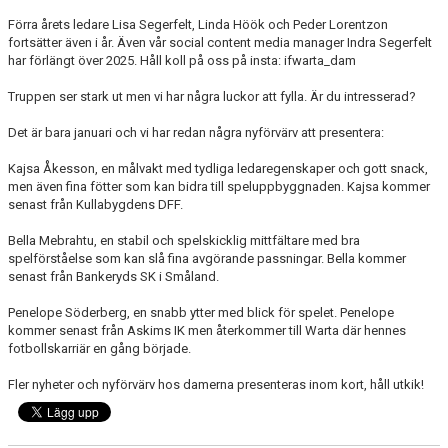
Förra årets ledare Lisa Segerfelt, Linda Höök och Peder Lorentzon
SPORTADMIN SUPPORT
fortsätter även i år. Även vår social content media manager Indra Segerfelt
har förlängt över 2025. Håll koll på oss på insta: ifwarta_dam
Truppen ser stark ut men vi har några luckor att fylla. Är du intresserad?
Det är bara januari och vi har redan några nyförvärv att presentera:
Kajsa Åkesson, en målvakt med tydliga ledaregenskaper och gott snack,
men även fina fötter som kan bidra till speluppbyggnaden. Kajsa kommer
senast från Kullabygdens DFF.
Bella Mebrahtu, en stabil och spelskicklig mittfältare med bra
spelförståelse som kan slå fina avgörande passningar. Bella kommer
senast från Bankeryds SK i Småland.
Penelope Söderberg, en snabb ytter med blick för spelet. Penelope
kommer senast från Askims IK men återkommer till Warta där hennes
fotbollskarriär en gång började.
Fler nyheter och nyförvärv hos damerna presenteras inom kort, håll utkik!