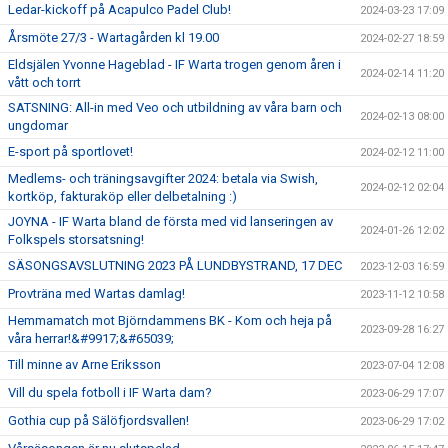
Ledar-kickoff på Acapulco Padel Club!
2024-03-23 17:09
Årsmöte 27/3 - Wartagården kl 19.00
2024-02-27 18:59
Eldsjälen Yvonne Hageblad - IF Warta trogen genom åren i
2024-02-14 11:20
vått och torrt
SATSNING: All-in med Veo och utbildning av våra barn och
2024-02-13 08:00
ungdomar
E-sport på sportlovet!
2024-02-12 11:00
Medlems- och träningsavgifter 2024: betala via Swish,
2024-02-12 02:04
kortköp, fakturaköp eller delbetalning :)
JOYNA - IF Warta bland de första med vid lanseringen av
2024-01-26 12:02
Folkspels storsatsning!
SÄSONGSAVSLUTNING 2023 PÅ LUNDBYSTRAND, 17 DEC
2023-12-03 16:59
Provträna med Wartas damlag!
2023-11-12 10:58
Hemmamatch mot Björndammens BK - Kom och heja på
2023-09-28 16:27
våra herrar!&#9917;&#65039;
Till minne av Arne Eriksson
2023-07-04 12:08
Vill du spela fotboll i IF Warta dam?
2023-06-29 17:07
Gothia cup på Sälöfjordsvallen!
2023-06-29 17:02