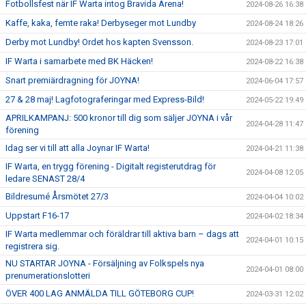
Fotbollsfest när IF Warta intog Bravida Arena!
2024-08-26 16:38
Kaffe, kaka, femte raka! Derbyseger mot Lundby
2024-08-24 18:26
Derby mot Lundby! Ordet hos kapten Svensson.
2024-08-23 17:01
IF Warta i samarbete med BK Häcken!
2024-08-22 16:38
Snart premiärdragning för JOYNA!
2024-06-04 17:57
27 & 28 maj! Lagfotograferingar med Express-Bild!
2024-05-22 19:49
APRILKAMPANJ: 500 kronor till dig som säljer JOYNA i vår
2024-04-28 11:47
förening
Idag ser vi till att alla Joynar IF Warta!
2024-04-21 11:38
IF Warta, en trygg förening - Digitalt registerutdrag för
2024-04-08 12:05
ledare SENAST 28/4
Bildresumé Årsmötet 27/3
2024-04-04 10:02
Uppstart F16-17
2024-04-02 18:34
IF Warta medlemmar och föräldrar till aktiva barn – dags att
2024-04-01 10:15
registrera sig.
NU STARTAR JOYNA - Försäljning av Folkspels nya
2024-04-01 08:00
prenumerationslotteri
ÖVER 400 LAG ANMÄLDA TILL GÖTEBORG CUP!
2024-03-31 12:02