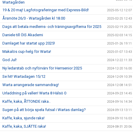
Wartagården
19 & 20 maj! Lagfotograferingar med Express-Bild!
2025-05-12 12:07
Årsmöte 26/3 - Wartagården kl 18.00
2025-02-25 12:43
Dags att betala medlems- och träningsavgifterna för 2025
2025-02-19 20:25
Daniele till ÖIS Akademi
2025-02-03 14:15
Damlaget har startat upp 2025!
2025-01-26 19:11
Makalös cup-helg för Warta!
2025-01-07 13:43
God Jul!
2024-12-22 11:33
Ny ledarstab och nyförvärv för Herrsenior 2025
2024-12-20 16:00
Se hit! Wartadagen 15/12
2024-12-09 10:39
Warta arrangerade sammandrag!
2024-12-08 14:51
Urladdning på vallen! Warta 8 Hälsö 0
2024-09-23 14:45
Kaffe, kaka, ÅTTONDE raka..
2024-09-16 14:34
Sugen på att börja spela futsal i Wartas damlag?
2024-09-13 13:11
Kaffe, kaka, sjunde raka!
2024-09-10 16:03
Kaffe, kaka, SJÄTTE raka!
2024-08-31 20:06