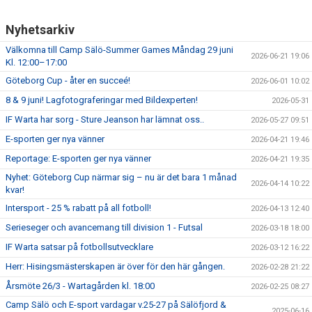
Nyhetsarkiv
Välkomna till Camp Sälö-Summer Games Måndag 29 juni
2026-06-21 19:06
Kl. 12:00–17:00
Göteborg Cup - åter en succeé!
2026-06-01 10:02
8 & 9 juni! Lagfotograferingar med Bildexperten!
2026-05-31
IF Warta har sorg - Sture Jeanson har lämnat oss..
2026-05-27 09:51
E-sporten ger nya vänner
2026-04-21 19:46
Reportage: E-sporten ger nya vänner
2026-04-21 19:35
Nyhet: Göteborg Cup närmar sig – nu är det bara 1 månad
2026-04-14 10:22
kvar!
Intersport - 25 % rabatt på all fotboll!
2026-04-13 12:40
Serieseger och avancemang till division 1 - Futsal
2026-03-18 18:00
IF Warta satsar på fotbollsutvecklare
2026-03-12 16:22
Herr: Hisingsmästerskapen är över för den här gången.
2026-02-28 21:22
Årsmöte 26/3 - Wartagården kl. 18:00
2026-02-25 08:27
Camp Sälö och E-sport vardagar v.25-27 på Sälöfjord &
2025-06-16